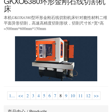
GKXO6380环形金刚石线切割机
床
本机GKOX6380型环形金刚石线切割机床针对脆性材料二维
平面异形切割，高速高精度切割形状，切割尺寸长*宽*高
=500mm*600mm*150mm
1...
<<
2
3
4
5
6
7
8
9
10
11
12
>>
产品中心 / Products